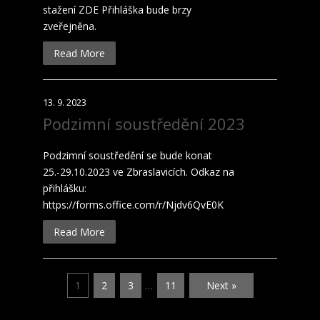
stažení ZDE Přihláška bude brzy
zveřejněna.
Read More
13. 9. 2023
Podzimní soustředění 2023
Podzimní soustředění se bude konat
25.-29.10.2023 ve Zbraslavicích. Odkaz na
přihlášku:
https://forms.office.com/r/Njdv6QvE0K
Read More
1
2
3
…
11
Next »