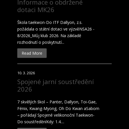
Informace o obdržené
dotaci MK26
Škola taekwon-Do ITF Dallyon, z.s.
požádala o státní dotaci ve výzvěNSA26 -
8/2026_Můj klub 2026. Na základě
rozhodnutí o poskytnutí...
Read More
10. 3. 2026
Spojené jarní soustředění
2026
7 skvělých škol – Panter, Dallyon, Toi-Gae,
Fénix, Kwang-Myong, Oh Do Kwan aSabom
– pořádají Spojené velikonoční Taekwon-
Do soustředěníKdy: 1.4....