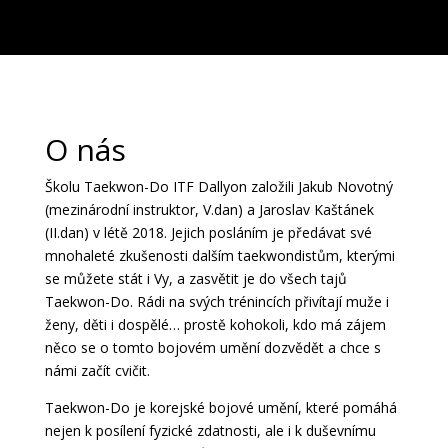
O nás
Školu Taekwon-Do ITF Dallyon založili Jakub Novotný
(mezinárodní instruktor, V.dan) a Jaroslav Kaštánek
(II.dan) v létě 2018. Jejich posláním je předávat své
mnohaleté zkušenosti dalším taekwondistům, kterými
se můžete stát i Vy, a zasvětit je do všech tajů
Taekwon-Do. Rádi na svých trénincích přivítají muže i
ženy, děti i dospělé… prostě kohokoli, kdo má zájem
něco se o tomto bojovém umění dozvědět a chce s
námi začít cvičit.
Taekwon-Do je korejské bojové umění, které pomáhá
nejen k posílení fyzické zdatnosti, ale i k duševnímu