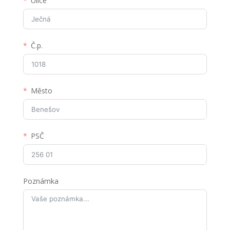
Ulice
Č.p.
Město
PSČ
Poznámka