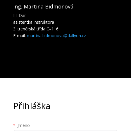
Ing. Martina Bidmonová
III. Dan
asistentka instruktora
3. trenérská třída C–116
E-mail:
m
artin
a.b
idmonov
a@dallyon.cz
Přihláška
Jméno