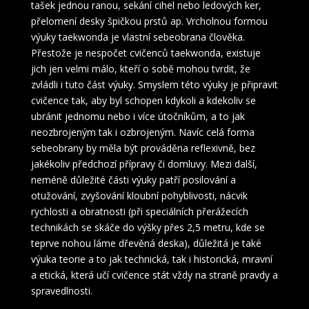
tašek jednou ranou, sekání cihel nebo ledových ker,
přelomení desky špičkou prstů ap. Vrcholnou formou
výuky taekwonda je vlastní sebeobrana člověka.
Přestože je nespočet cvičenců taekwonda, existuje
jich jen velmi málo, kteří o sobě mohou tvrdit, že
zvládli i tuto část výuky. Smyslem této výuky je připravit
cvičence tak, aby byl schopen kdykoli a kdekoliv se
ubránit jednomu nebo i více útočníkům, a to jak
neozbrojeným tak i ozbrojeným. Navíc celá forma
sebeobrany by měla být prováděna reflexivně, bez
jakékoliv předchozí přípravy či domluvy. Mezi další,
neméně důležité části výuky patří posilování a
otužování, zvyšování kloubní pohyblivosti, nácvik
rychlosti a obratnosti (při speciálních přerážecích
technikách se skáče do výšky přes 2,5 metru, kde se
teprve nohou láme dřevěná deska), důležitá je také
výuka teorie a to jak technická, tak i historická, mravní
a etická, která učí cvičence stát vždy na straně pravdy a
spravedlnosti.