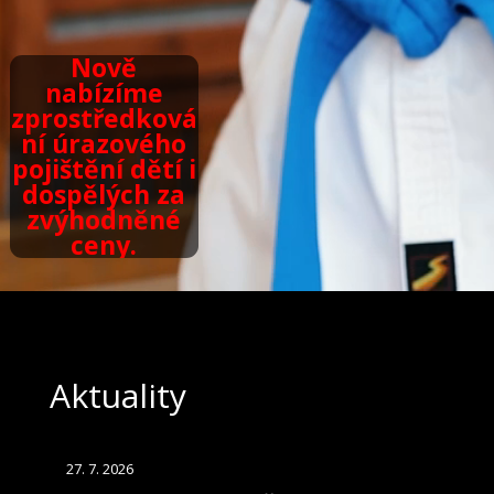
Nově
nabízíme
zprostředková
ní úrazového
pojištění dětí i
dospělých za
zvýhodněné
ceny.
Aktuality
27. 7. 2026