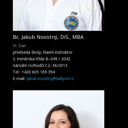
Bc. Jakub Novotný, DiS., MBA
VI. Dan
předseda školy, hlavní instruktor
2. trenérska třída B–049 / 2042
národní rozhodčí C2–36/2013
Tel.: +420 605 169 394
E-mail:
jakub.novotny@dallyon.cz