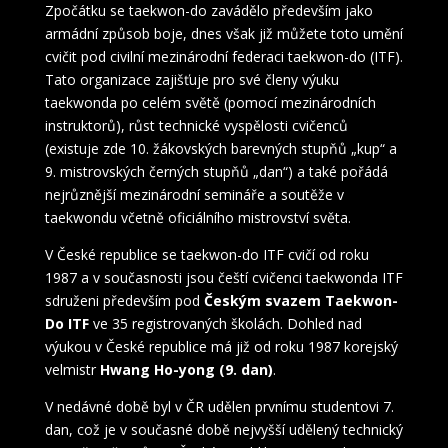
Zpočátku se taekwon-do zavádělo především jako
armádní způsob boje, dnes však již můžete toto umění
cvičit pod civilní mezinárodní federaci taekwon-do (ITF).
Tato organizace zajišťuje pro své členy výuku
taekwonda po celém světě (pomocí mezinárodních
instruktorů), růst technické vyspělosti cvičenců
(existuje zde 10. žákovských barevných stupňů „kup“ a
9. mistrovských černých stupňů „dan“) a také pořádá
nejrůznější mezinárodní semináře a soutěže v
taekwondu včetně oficiálního mistrovství světa.
V České republice se taekwon-do ITF cvičí od roku
1987 a v současnosti jsou čeští cvičenci taekwonda ITF
sdruženi především pod
Českým svazem Taekwon-
Do ITF
ve 35 registrovaných školách. Dohled nad
výukou v České republice má již od roku 1987 korejský
velmistr
Hwang Ho-yong (9. dan)
.
V nedávné době byl v ČR udělen prvnímu studentovi 7.
dan, což je v současné době nejvyšší udělený technický