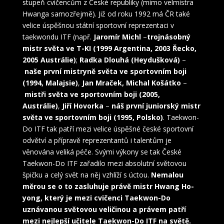
stupeň cvičencům z České republiky (mimo velmistra
Hwanga samozřejmě). Již od roku 1992 má ČR také
velice úspěšnou státní sportovní reprezentaci v
taekwondu ITF (např.
Jaromír Michl
–
trojnásobný
mistr světa ve T-KI (1999 Argentina, 2003 Řecko,
2005 Austrálie)
;
Radka Dlouhá (Heydušková)
–
naše první mistryně světa ve sportovním boji
(1994, Malajsie)
,
Jan Mraček, Michal Košátko
–
mistři světa ve sportovním boji (2005,
Austrálie)
,
Jiří Hovorka
–
náš první juniorský mistr
světa ve sportovním boji (1995, Polsko)
. Taekwon-
Do ITF tak patří mezi velice úspěšné české sportovní
odvětví a přípravě reprezentantů i talentům je
věnována veliká péče. Svými výkony se tak České
Taekwon-Do ITF zařadilo mezi absolutní světovou
špičku a celý svět na něj vzhlíží s úctou.
Nemalou
měrou se o to zasluhuje právě mistr Hwang Ho-
yong, který je mezi cvičenci Taekwon-Do
uznávanou světovou veličinou a právem patří
mezi nejlepší učitele Taekwon-Do ITF na světě.