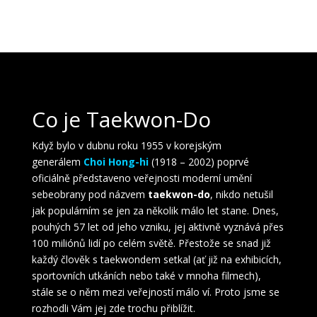
Co je Taekwon-Do
Když bylo v dubnu roku 1955 v korejským
generálem
Choi Hong-hi
(1918 – 2002) poprvé
oficiálně představeno veřejnosti moderní umění
sebeobrany pod názvem
taekwon-do
, nikdo netušil
jak populárním se jen za několik málo let stane. Dnes,
pouhých 57 let od jeho vzniku, jej aktivně vyznává přes
100 miliónů lidí po celém světě. Přestože se snad již
každý člověk s taekwondem setkal (ať již na exhibicích,
sportovních utkáních nebo také v mnoha filmech),
stále se o něm mezi veřejností málo ví. Proto jsme se
rozhodli Vám jej zde trochu přiblížit.