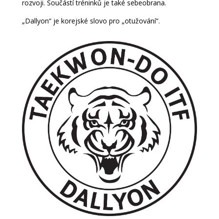
rozvoji. Součástí tréninků je také sebeobrana.
„Dallyon“ je korejské slovo pro „otužování“.