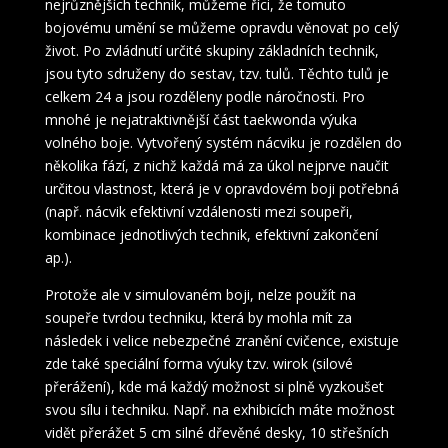
nejrůznějších technik, můžeme říci, že tomuto
bojovému umění se můžeme opravdu věnovat po celý
život. Po zvládnutí určité skupiny základních technik,
jsou tyto sdruženy do sestav, tzv. tulů. Těchto tulů je
celkem 24 a jsou rozděleny podle náročnosti. Pro
mnohé je nejatraktivnější část taekwonda výuka
volného boje. Vytvořený systém nácviku je rozdělen do
několika fází, z nichž každá má za úkol nejprve naučit
určitou vlastnost, která je v opravdovém boji potřebná
(např. nácvik efektivní vzdálenosti mezi soupeři,
kombinace jednotlivých technik, efektivní zakončení
ap.).
Protože ale v simulovaném boji, nelze použít na
soupeře tvrdou techniku, která by mohla mít za
následek i velice nebezpečné zranění cvičence, existuje
zde také speciální forma výuky tzv. wirok (silové
přerážení), kde má každý možnost si plně vyzkoušet
svou sílu i techniku. Např. na exhibicích máte možnost
vidět přerážet 5 cm silné dřevěné desky, 10 střešních