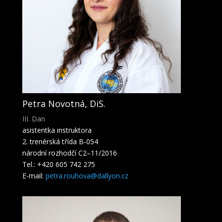
Petra Novotná, DiS.
III. Dan
asistentka instruktora
2. trenérská třída B-054
národní rozhodčí C2–11/2016
Tel.: +420 605 742 275
E-mail:
petra.rouhova@dallyon.cz