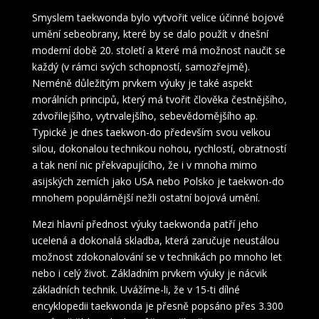
Smyslem taekwonda bylo vytvořit velice účinné bojové
umění sebeobrany, které by se dalo použít v dnešní
moderní době 20. století a které má možnost naučit se
každý (v rámci svých schopností, samozřejmě).
Neméně důležitým prvkem výuky je také aspekt
morálních principů, který má tvořit člověka čestnějšího,
zdvořilejšího, vytrvalejšího, sebevědomějšího ap.
Typické je dnes taekwon-do především svou velkou
silou, dokonalou technikou nohou, rychlostí, obratností
a tak není nic překvapujícího, že i v mnoha mimo
asijských zemích jako USA nebo Polsko je taekwon-do
mnohem populárnější nežli ostatní bojová umění.
Mezi hlavní přednost výuky taekwonda patří jeho
ucelená a dokonalá skladba, která zaručuje neustálou
možnost zdokonalování se v technikách po mnoho let
nebo i celý život. Základním prvkem výuky je nácvik
základních technik. Uvážíme-li, že v 15-ti dílné
encyklopedii taekwonda je přesně popsáno přes 3.300