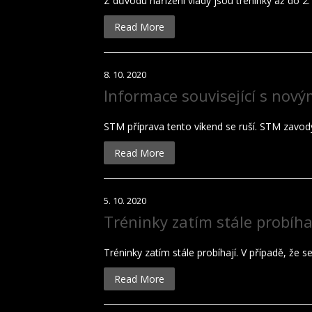
Z důvodu nařízení vlády jsou tréninky až do 2
Read More
8. 10. 2020
Informace související s nový
STM příprava tento víkend se ruší. STM zavody
Read More
5. 10. 2020
Tréninky zatím stále probíha
Tréninky zatím stále probíhají. V případě, že
Read More