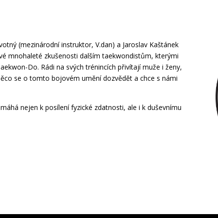
otný (mezinárodní instruktor, V.dan) a Jaroslav Kaštánek
at své mnohaleté zkušenosti dalším taekwondistům, kterými
Taekwon-Do. Rádi na svých trénincích přivítají muže i ženy,
 něco se o tomto bojovém umění dozvědět a chce s námi
há nejen k posílení fyzické zdatnosti, ale i k duševnímu