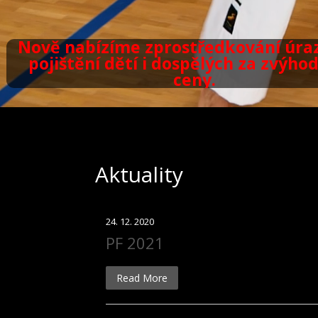
Nově nabízíme zprostředkování úra
pojištění dětí i dospělých za zvýh
ceny.
Aktuality
24. 12. 2020
PF 2021
Read More