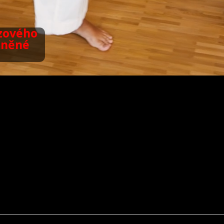
zového
odněné