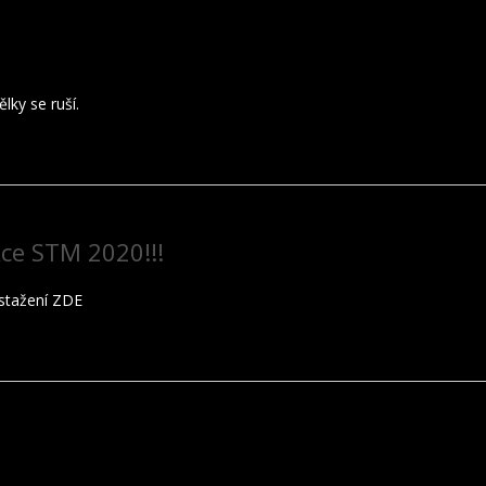
lky se ruší.
ce STM 2020!!!
stažení ZDE