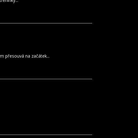
éninky...
ím přesouvá na začátek...