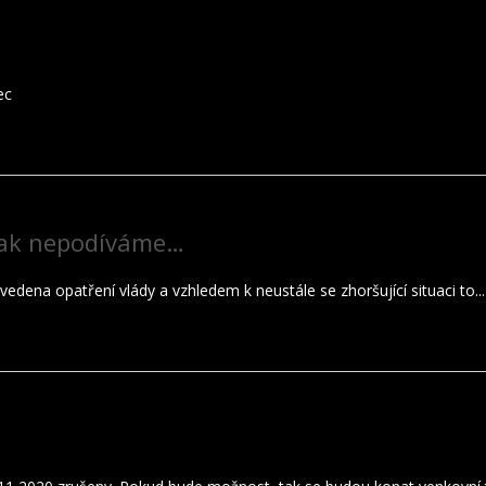
ec
 tak nepodíváme…
vedena opatření vlády a vzhledem k neustále se zhoršující situaci to...