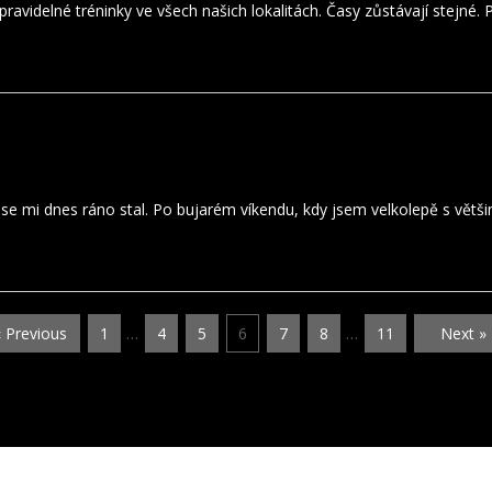
ravidelné tréninky ve všech našich lokalitách. Časy zůstávají stejné. 
ý se mi dnes ráno stal. Po bujarém víkendu, kdy jsem velkolepě s většin
« Previous
1
…
4
5
6
7
8
…
11
Next »