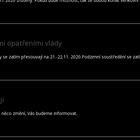
.11 2020 zrušeny. Pokud bude možnost, tak se budou konat venkovní tr
mi opatřeními vlády
 se zatím přesouvají na 21.-22.11. 2020.Podzimní soustředění se zat
jí
 se něco změní, Vás budeme informovat.