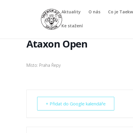
Aktuality
O nás
Co je Taek
Ke stažení
Ataxon Open
Místo: Praha Řepy
+ Přidat do Google kalendáře