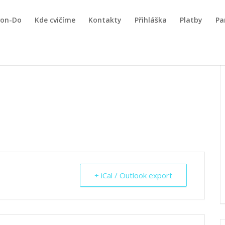
won-Do
Kde cvičíme
Kontakty
Přihláška
Platby
Pa
+ iCal / Outlook export