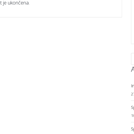
t je ukončena.
A
I
2
S
1
S